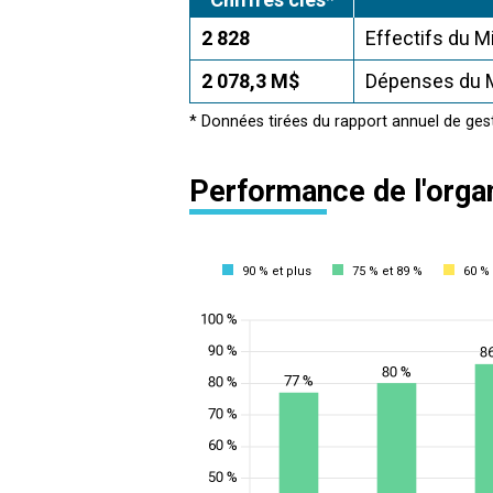
2 828
Effectifs du M
2 078,3 M$
Dépenses du M
* Données tirées du rapport annuel de ges
Performance de l'orga
90 % et plus
75 % et 89 %
60 % 