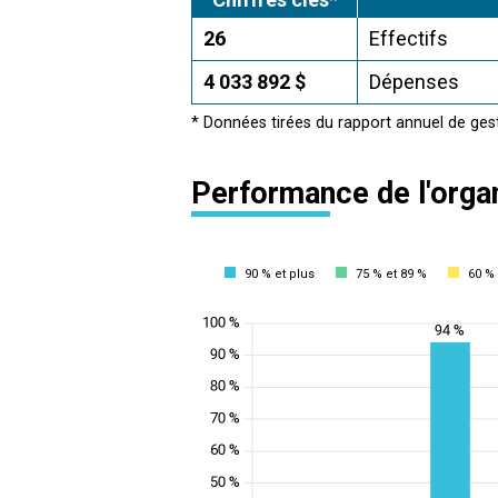
26
Effectifs
4 033 892 $
Dépenses
* Données tirées du rapport annuel de ges
Performance de l'orga
90 % et plus
75 % et 89 %
60 % 