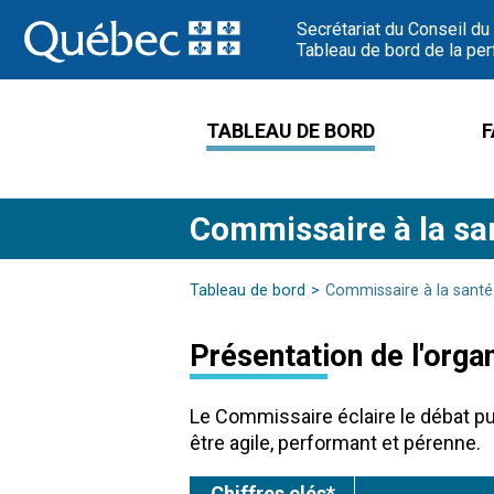
Passer
Secrétariat du Conseil du
au
Tableau de bord de la per
contenu
TABLEAU DE BORD
F
Commissaire à la san
Tableau de bord
Commissaire à la santé 
Présentation de l'orga
Le Commissaire éclaire le débat pu
être agile, performant et pérenne.
Chiffres clés*